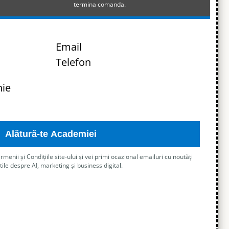
termina comanda.
Email
Telefon
ie
Alătură-te Academiei
enii și Condițiile site-ului și vei primi ocazional emailuri cu noutăți
tile despre AI, marketing și business digital.