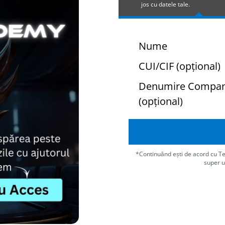
jos cu datele tale.
Nume
CUI/CIF (opțional)
Denumire Compan
(opțional)
*Continuând ești de acord cu Term
super u