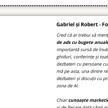
Gabriel și Robert - 
Cred că ar trebui să men
de ads cu bugete anual
importantă sursă de învăț
ghiduri, conferințe și toa
dezbateri cu persoane cu
mă pe asta, una dintre re
dezbateri și discuții cu pr
zona de AI.
Chiar
cunoaște marketin
și de fiecare dată când a