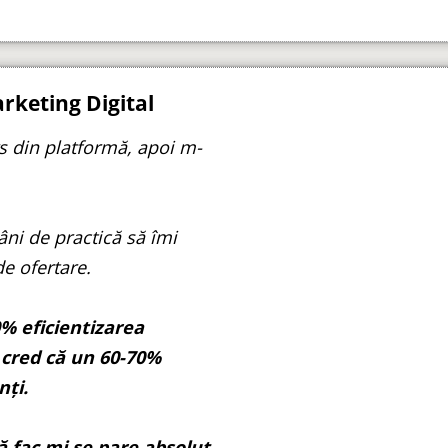
rketing Digital
s din platformă, apoi m-
ni de practică să îmi
e ofertare.
% eficientizarea
 cred că un 60-70%
nți.
ă fac mi se pare absolut