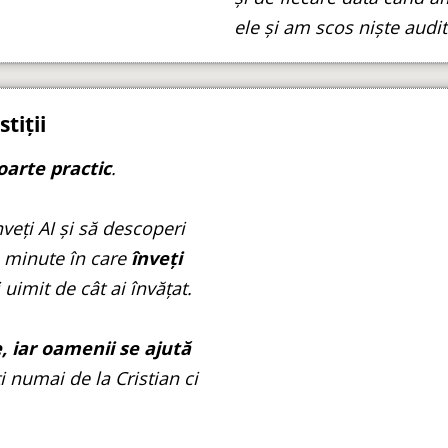
ele și am scos niște audi
tiții
oarte practic
.
veți AI și să descoperi
e minute în care
înveți
ti uimit de cât ai învățat.
, iar oamenii se ajută
ți numai de la Cristian ci