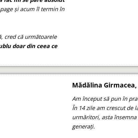
 page și acum îl termin în
ră, cred că următoarele
ublu doar din ceea ce
Mădălina Girmacea, 
Am început să pun în pra
În 14 zile am crescut de l
urmăritori, asta însemna
generați.