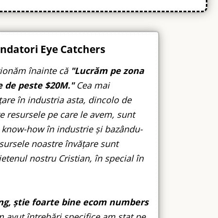
Fondatori Eye Catchers
ționăm înainte că
"Lucrăm pe zona
e de peste $20M."
Cea mai
are în industria asta, dincolo de
te resursele pe care le avem, sunt
 know-how în industrie și bazându-
sursele noastre învățare sunt
ietenul nostru Cristian, în special în
g, știe foarte bine ecom numbers
m avut întrebări specifice am stat pe