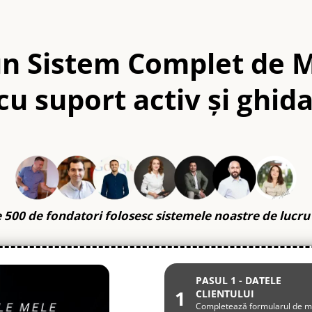
un Sistem Complet de M
, cu suport activ și ghid
 500 de fondatori folosesc sistemele noastre de lucru
PASUL 1 - DATELE
1
CLIENTULUI
Completează formularul de m