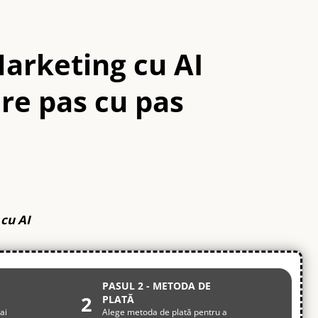
arketing cu AI
are pas cu pas
 cu AI
PASUL 2 - METODA DE
2
PLATĂ
ai
Alege metoda de plată pentru a