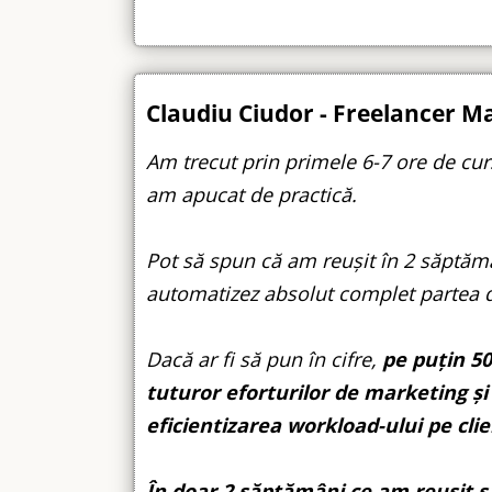
Claudiu Ciudor - Freelancer Ma
Am trecut prin primele 6-7 ore de cur
am apucat de practică.
Pot să spun că am reușit în 2 săptămâ
automatizez absolut complet partea d
Dacă ar fi să pun în cifre,
pe puțin 50
tuturor eforturilor de marketing și
eficientizarea workload-ului pe clie
În doar 2 săptămâni ce am reușit s