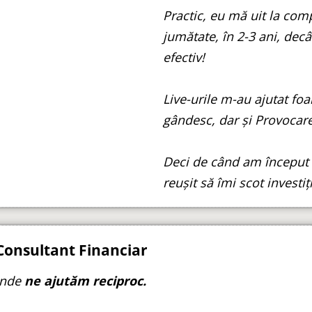
Practic, eu mă uit la comp
jumătate, în 2-3 ani, decâ
efectiv!
Live-urile m-au ajutat fo
gândesc, dar și Provocare
Deci de când am început 
reușit să îmi scot investiț
 Consultant Financiar
 unde
ne ajutăm reciproc.